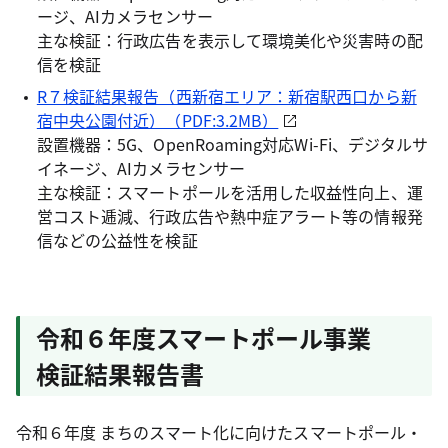
ージ、AIカメラセンサー
主な検証：行政広告を表示して環境美化や災害時の配
信を検証
R７検証結果報告（西新宿エリア：新宿駅西口から新
宿中央公園付近）（PDF:3.2MB）
設置機器：5G、OpenRoaming対応Wi-Fi、デジタルサ
イネージ、AIカメラセンサー
主な検証：スマートポールを活用した収益性向上、運
営コスト逓減、行政広告や熱中症アラート等の情報発
信などの公益性を検証
令和６年度スマートポール事業
検証結果報告書
令和６年度 まちのスマート化に向けたスマートポール・