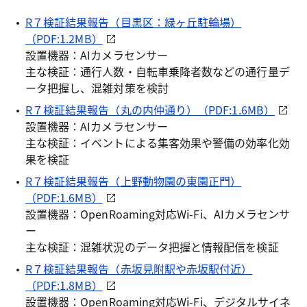
R７検証結果報告（目黒区：緑ヶ丘駐輪場）
（PDF:1.2MB）
設置機器：AIカメラセンサー
主な検証：通行人数・自転車乗降者数などの通行量デ
ータ把握し、混雑対策を検討
R７検証結果報告（丸の内仲通り）（PDF:1.6MB）
設置機器：AIカメラセンサー
主な検証：イベントによる集客効果や警備の効率化効
果を検証
R７検証結果報告（上野動物園の東園正門）
（PDF:1.6MB）
設置機器：OpenRoaming対応Wi-Fi、AIカメラセンサ
ー
主な検証：混雑状況のデータ把握と情報配信を検証
R７検証結果報告（赤坂見附駅や赤坂駅付近）
（PDF:1.8MB）
設置機器：OpenRoaming対応Wi-Fi、デジタルサイネ