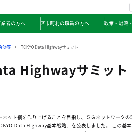
事業者の方へ
区市町村の職員の方へ
政策・戦略
会議等
TOKYO Data Highwayサミット
ata Highwayサミット
ーネット網を作り上げることを目指し、５Ｇネットワークの
KYO Data Highway基本戦略」を公表しました。 この