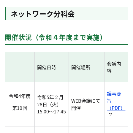
ネットワーク分科会
開催状況（令和４年度まで実施）
会議内
開催日時
開催場所
容
議事要
令和4年度
令和5年２月
WEB会議にて
旨
28日（火）
第10回
開催
（PDF）
15:00～17:45