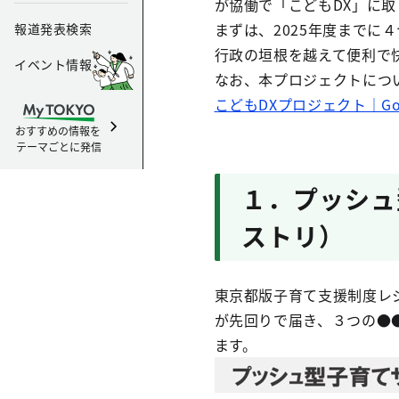
が協働で「こどもDX」に取
まずは、2025年度まで
報道発表検索
行政の垣根を越えて便利で
イベント情報
なお、本プロジェクトについ
こどもDXプロジェクト｜Gov
おすすめの情報を
テーマごとに発信
１．プッシュ
ストリ）
東京都版子育て支援制度レ
が先回りで届き、３つの●
ます。