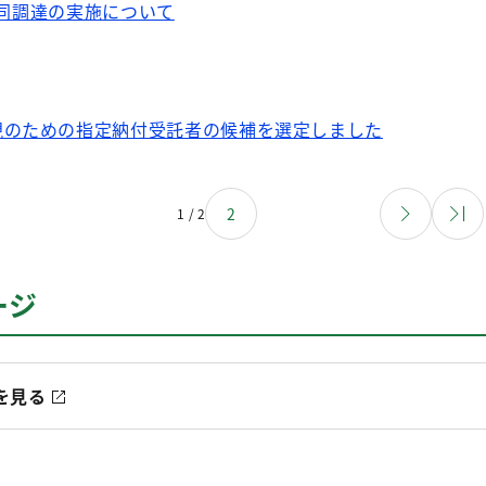
る共同調達の実施について
現のための指定納付受託者の候補を選定しました
2
1 / 2
ージ
を見る