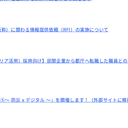
oint（仮称）に関わる情報提供依頼（RFI）の実施について
ャリア活用）採用向け】民間企業から都庁へ転職した職員と
etup⑤～ 防災 x デジタル ～」を開催します！（外部サイトに