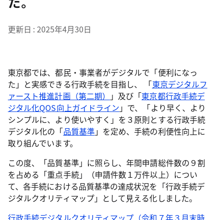
た。
更新日
2025年4月30日
東京都では、都民・事業者がデジタルで「便利になっ
た」と実感できる行政手続を目指し、 「
東京デジタルフ
ァースト推進計画（第二期）
」及び「
東京都行政手続デ
ジタル化QOS向上ガイドライン
」で、「より早く、より
シンプルに、より使いやすく」を３原則とする行政手続
デジタル化の「
品質基準
」を定め、手続の利便性向上に
取り組んでいます。
この度、「品質基準」に照らし、年間申請総件数の９割
を占める「重点手続」（申請件数１万件以上）につい
て、各手続における品質基準の達成状況を「行政手続デ
ジタルクオリティマップ」として見える化しました。
行政手続デジタルクオリティマップ（令和７年３月末時