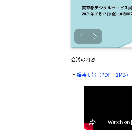
会議の内容
議事要旨（PDF：1MB）