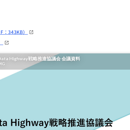
：343KB）
）