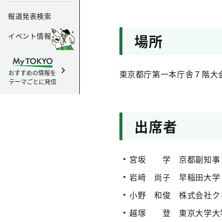
報道発表検索
イベント情報
場所
東京都庁第一本庁舎７階大
おすすめの情報を
テーマごとに発信
出席者
宮坂 学 京都副知事
岩﨑 尚子 早稲田大学
小野 和俊 株式会社ク
越塚 登 東京大学大