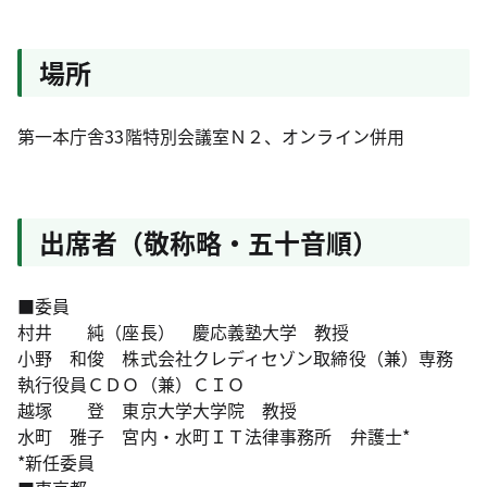
場所
第一本庁舎33階特別会議室Ｎ２、オンライン併用
出席者（敬称略・五十音順）
■委員
村井 純（座長） 慶応義塾大学 教授
小野 和俊 株式会社クレディセゾン取締役（兼）専務
執行役員ＣＤＯ（兼）ＣＩＯ
越塚 登 東京大学大学院 教授
水町 雅子 宮内・水町ＩＴ法律事務所 弁護士*
*新任委員