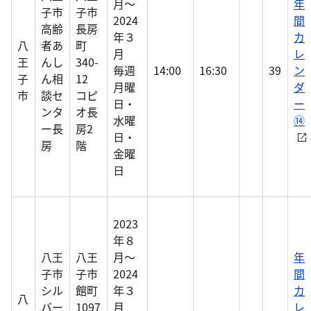
月～
年
子市
子市
2024
間
高齢
長房
年３
カ
八
者あ
町
月
レ
王
んし
340-
毎週
14:00
16:30
39
ン
子
ん相
12
月曜
ダ
市
談セ
コピ
日・
ー
ンタ
オ長
水曜
⑭
ー長
房2
日・
房
階
金曜
日
2023
年８
八王
八王
月～
年
子市
子市
2024
間
シル
館町
年３
カ
八
バー
1097
月
レ