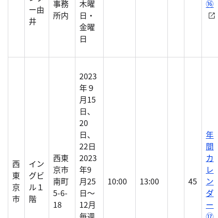
事務
木曜
⑯
ー由
所内
日・
井
金曜
日
2023
年９
月15
日、
20
日、
年
22日
間
西東
2023
カ
西
イン
京市
年9
レ
東
グビ
南町
月25
10:00
13:00
45
ン
京
ル１
5-6-
日～
ダ
市
階
18
12月
ー
毎週
⑰