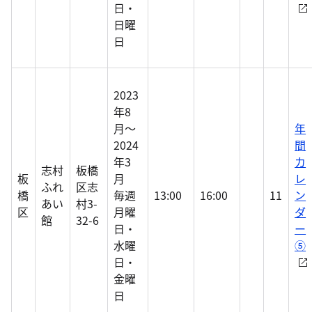
日・
日曜
日
2023
年8
月～
年
2024
間
年3
カ
志村
板橋
板
月
レ
ふれ
区志
橋
毎週
13:00
16:00
11
ン
あい
村3-
区
月曜
ダ
館
32-6
日・
ー
水曜
⑤
日・
金曜
日