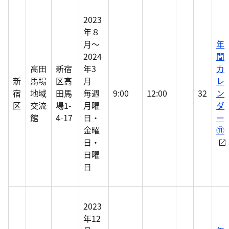
2023
年８
月～
年
2024
間
高田
新宿
年3
カ
新
馬場
区高
月
レ
宿
地域
田馬
毎週
9:00
12:00
32
ン
区
交流
場1-
月曜
ダ
館
4-17
日・
ー
金曜
⑪
日・
日曜
日
2023
年12