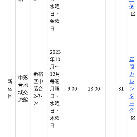
水曜
⑨
日・
金曜
日
2023
年10
年
月～
間
新宿
12月
カ
中落
新
区中
毎週
レ
合地
宿
落合
月曜
9:00
13:00
31
ン
域交
区
2-7-
日・
ダ
流館
24
水曜
ー
日・
⑩
木曜
日