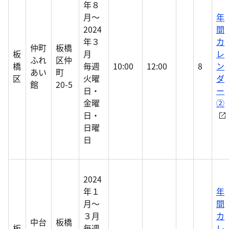
年８
月～
年
2024
間
年３
カ
仲町
板橋
板
月
レ
ふれ
区仲
橋
毎週
10:00
12:00
8
ン
あい
町
区
火曜
ダ
館
20-5
日・
ー
金曜
②
日・
日曜
日
2024
年１
年
月～
間
３月
カ
中台
板橋
板
毎週
レ