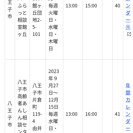
王
ふら
館ヶ
毎週
13:00
15:00
40
ン
子
っと
丘団
火曜
ダ
市
相談
地2-
日・
ー
室館
5-
水曜
⑮
ヶ丘
101
日・
木曜
日
2023
年９
八王
八王
月27
年
子市
子市
日～
間
高齢
片倉
12月
カ
八
者あ
町
15日
レ
王
んし
119-
毎週
13:00
16:00
41
ン
子
ん相
4
水曜
ダ
市
談セ
由井
日・
ー
ンタ