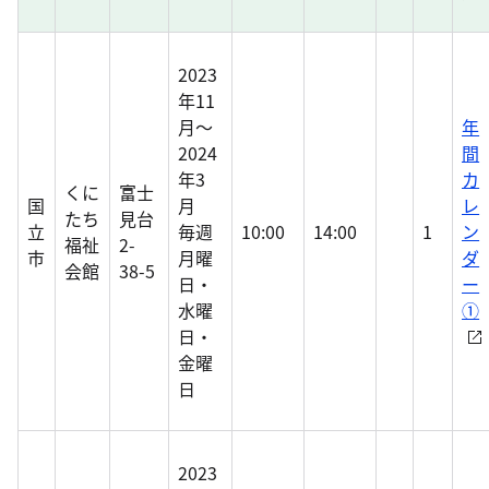
2023
年11
月～
年
2024
間
年3
カ
くに
富士
国
月
レ
たち
見台
立
毎週
10:00
14:00
1
ン
福祉
2-
市
月曜
ダ
会館
38-5
日・
ー
水曜
①
日・
金曜
日
2023