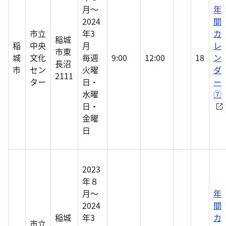
月～
年
2024
間
市立
年3
カ
稲城
稲
中央
月
レ
市東
城
文化
毎週
9:00
12:00
18
ン
長沼
市
セン
火曜
ダ
2111
ター
日・
ー
水曜
⑦
日・
金曜
日
2023
年８
月～
年
2024
間
稲城
年3
カ
市立