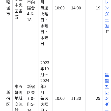
稲
市向
月
レ
中央
城
陽台
毎週
10:00
14:00
19
ン
図書
市
4-6-
火曜
ダ
館
18
日・
ー
水曜
⑧
日・
木曜
日
2023
年10
月～
年
2024
間
東五
新宿
年3
カ
新
軒町
区東
月
レ
宿
地域
五軒
毎週
10:00
11:30
29
ン
区
交流
町5-
火曜
ダ
館
24
日・
ー