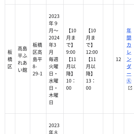
2023
年９
月～
【10
【10
年
2024
月ま
月ま
間
板橋
年3
で】
で】
カ
高島
板
区高
月
9:00
12:00
レ
平ふ
橋
島平
毎週
【11
【11
12
ン
れあ
区
8-
火曜
月以
月以
ダ
い館
29-1
日・
降】
降】
ー
水曜
10：
13：
⑥
日・
00
00
木曜
日
2023
年８