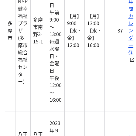
NSP
年
日
健幸
間
午前
福祉
【月】
【月】
カ
多摩
9:00
多
プラ
9:00
13:00
レ
市南
～
摩
ザ
【水・
【水・
37
ン
野3-
13:00
市
(多
金】
金】
ダ
15-1
毎週
摩市
12:00
16:00
ー
水曜
総合
⑬
日・
福祉
金曜
セン
日
タ
午後
ー）
12:00
～
16:00
2023
年９
八王
八王