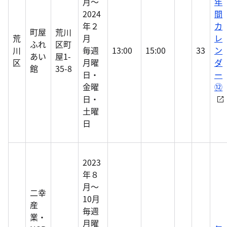
月～
年
2024
間
年２
カ
町屋
荒川
荒
月
レ
ふれ
区町
川
毎週
13:00
15:00
33
ン
あい
屋1-
区
月曜
ダ
館
35-8
日・
ー
金曜
⑫
日・
土曜
日
2023
年８
月～
二幸
10月
産
毎週
業・
月曜