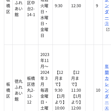
ふれ
区中
橋
火曜
9:30
12:30
9
ン
あい
台2-
区
日・
ダ
館
14-1
水曜
ー
日・
③
金曜
日
2023
年11
月～
年
2024
【12
【12
間
板橋
年３
月ま
月ま
カ
徳丸
板
区徳
月
で】
で】
レ
ふれ
橋
丸2-
毎週
9:30
11:30
10
ン
あい
区
12-
金曜
【1月
【1月
ダ
館
12
日・
より】
より】
ー
土曜
10:00
12:00
④