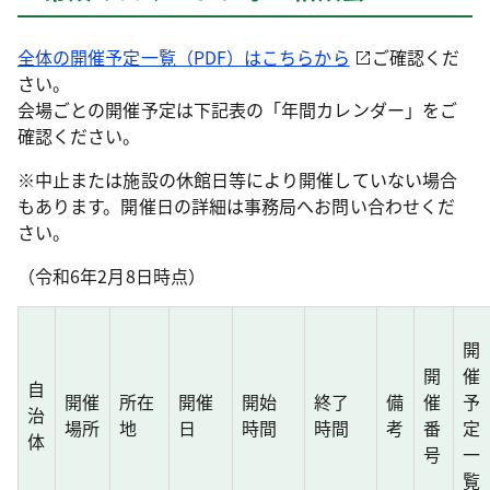
全体の開催予定一覧（PDF）はこちらから
ご確認くだ
さい。
会場ごとの開催予定は下記表の「年間カレンダー」をご
確認ください。
※中止または施設の休館日等により開催していない場合
もあります。開催日の詳細は事務局へお問い合わせくだ
さい。
（令和6年2月8日時点）
開
開
催
自
開催
所在
開催
開始
終了
備
催
予
治
場所
地
日
時間
時間
考
番
定
体
号
一
覧