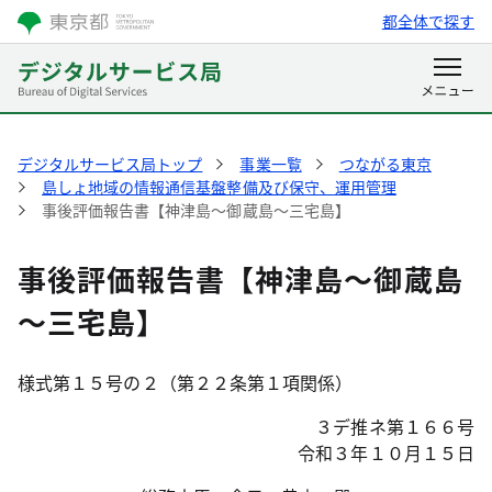
都全体で探す
デジタルサービス局トップ
事業一覧
つながる東京
島しょ地域の情報通信基盤整備及び保守、運用管理
事後評価報告書【神津島～御蔵島～三宅島】
事後評価報告書【神津島～御蔵島
～三宅島】
様式第１５号の２（第２２条第１項関係）
３デ推ネ第１６６号
令和３年１０月１５日