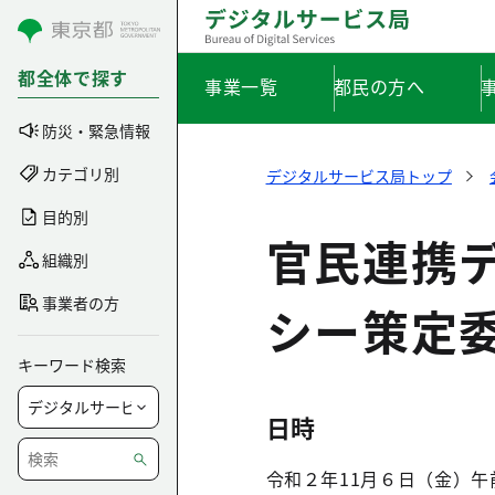
コンテンツにスキップ
都全体で探す
事業一覧
都民の方へ
防災・緊急情報
カテゴリ別
デジタルサービス局トップ
目的別
官民連携
組織別
事業者の方
シー策定
キーワード検索
日時
令和２年11月６日（金）午