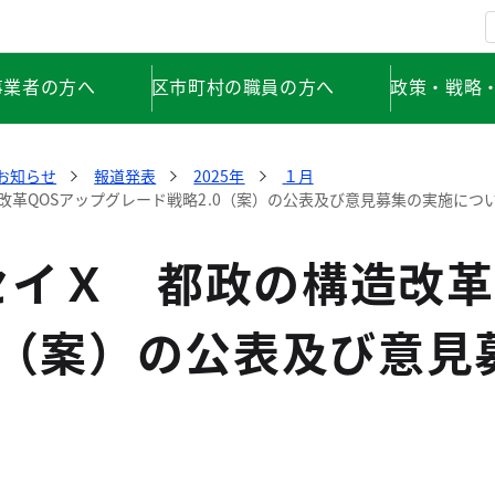
事業者の方へ
区市町村の職員の方へ
政策・戦略
お知らせ
報道発表
2025年
１月
改革QOSアップグレード戦略2.0（案）の公表及び意見募集の実施につ
セイＸ 都政の構造改革
0（案）の公表及び意