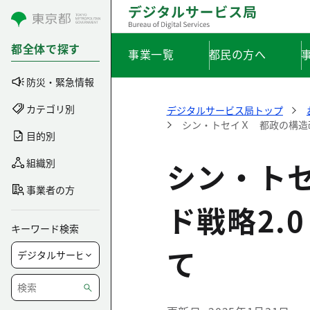
コンテンツにスキップ
都全体で探す
事業一覧
都民の方へ
防災・緊急情報
カテゴリ別
デジタルサービス局トップ
シン・トセイＸ 都政の構造
目的別
シン・ト
組織別
事業者の方
ド戦略2.
キーワード検索
て