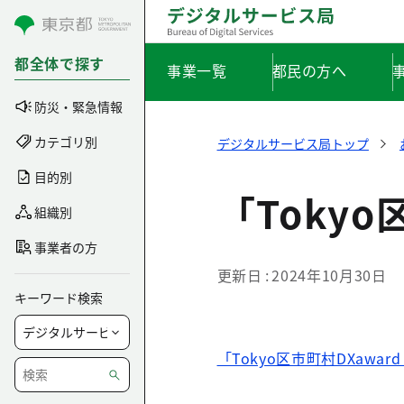
コンテンツにスキップ
都全体で探す
事業一覧
都民の方へ
防災・緊急情報
カテゴリ別
デジタルサービス局トップ
目的別
「Tokyo
組織別
事業者の方
更新日
2024年10月30日
キーワード検索
「Tokyo区市町村DXawar