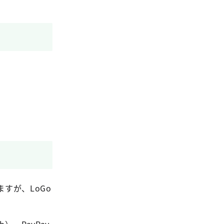
すが、LoGo
ub）、PayPay