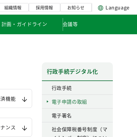
Language
組織情報
採用情報
お知らせ
・計画・ガイドライン
会議等
行政手続デジタル化
行政手続
決済機能
電子申請の取組
電子署名
テナンス
社会保障税番号制度（マ