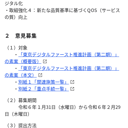
ジタル化
・取組強化４：新たな品質基準に基づくQOS（サービス
の質）向上
２ 意見募集
（１）対象
・
「東京デジタルファースト推進計画（第二期）」
の素案（概要版）
・
「東京デジタルファースト推進計画（第二期）」
の素案（本文）
・
別紙１「関連施策一覧」
・
別紙２「重点手続一覧」
（２）募集期間
令和６年１月31日（水曜日）から令和６年２月29
日（木曜日）
（３）提出方法