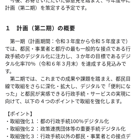
今後、お寄せいただいた御意見を踏まえ、今年度中に
計画（第二期）を策定する予定です。
１ 計画（第二期）の概要
第一期（計画期間：令和３年度から令和５年度まで）
では、都民・事業者と都庁の最も一般的な接点である行
政手続のデジタル化に注力し、３か年の目標であるデジ
タル化率70％（令和６年３月末）を達成する見込みで
す。
第二期では、これまでの成果や課題を踏まえ、都民目
線で取組をさらに深化・拡大し、デジタルで「便利にな
った」と都民が実感できる行政手続・サービスの実現に
向けて、以下の４つのポイントで取組を強化します。
【ポイント】
・取組強化１：都の行政手続100％デジタル化
・取組強化２：政策連携団体等の重要手続デジタル化
・取組強化３：行政手続以外の都民・事業者との接点デ