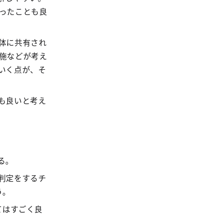
ったことも良
体に共有され
施などが考え
いく点が、そ
も良いと考え
る。
判定をするチ
う。
てはすごく良