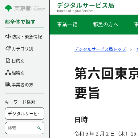
コンテンツにスキップ
都全体で探す
事業一覧
都民の方へ
防災・緊急情報
カテゴリ別
デジタルサービス局トップ
目的別
第六回東
組織別
事業者の方
要旨
キーワード検索
日時
令和５年２月２日（木）15:0