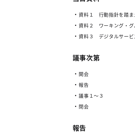
資料１ 行動指針を踏ま
資料２ ワーキング・グ
資料３ デジタルサービ
議事次第
開会
報告
議事１～３
閉会
報告